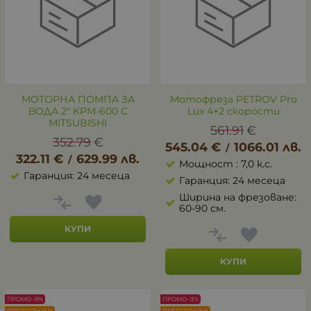
МОТОРНА ПОМПА ЗА
Мотофреза PETROV Pro
ВОДА 2" KPM-600 С
Lux 4+2 скорости
MITSUBISHI
561.91
€
352.79
€
545.04
€
1066.01
лв.
/
322.11
€
629.99
лв.
/
Мощност : 7,0 к.с.
Гаранция: 24 месеца
Гаранция: 24 месеца
Ширина на фрезоване:
60-90 см.
КУПИ
КУПИ
ПРОМО -9%
ПРОМО -3%