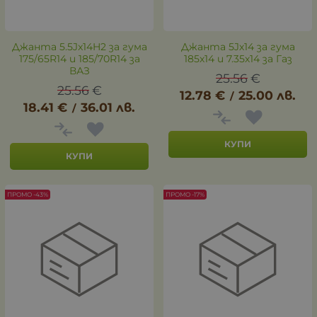
Джанта 5.5Jx14H2 за гума
Джанта 5Jх14 за гума
175/65R14 и 185/70R14 за
185х14 и 7.35х14 за Газ
ВАЗ
25.56
€
25.56
€
12.78
€
25.00
лв.
/
18.41
€
36.01
лв.
/
КУПИ
КУПИ
ПРОМО -43%
ПРОМО -17%