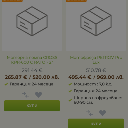
ПРЕПОРЪЧАН
ПРЕПОРЪЧАН
Моторна помпа CROSS
Мотофреза PETROV Pro
KPR-600 С RATO - 2"
Lux
291.44
€
510.78
€
265.87
€
520.00
лв.
495.44
€
969.00
лв.
/
/
Гаранция: 24 месеца
Мощност : 7,0 к.с.
Гаранция: 24 месеца
Ширина на фрезоване:
60-90 см.
КУПИ
КУПИ