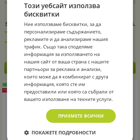
Мотофреза BERTOLINI BT
Мотофреза BERTOLINI BT
Този уебсайт използва
205 S
195 S
бисквитки
638.09
€
535.32
€
569.00
€
1112.87
лв.
479.00
€
936.84
лв.
Ние използваме бисквитки, за да
/
/
персонализираме съдържанието,
Гаранция: 24 месеца
Гаранция: 24 месеца
рекламите и да анализираме нашия
Ширина на фрезоване:
Ширина на фрезоване:
600 - 850 мм.
82 см.
трафик. Също така споделяме
информация за използването на
нашия сайт от ваша страна с нашите
КУПИ
КУПИ
партньори за реклама и анализи,
които може да я комбинират с друга
информация, която сте им
НОВ ПРОДУКТ
НОВ ПРОДУКТ
предоставили или която са събрали от
ПРОМО -45%
ПРОМО -15%
вашето използване на техните услуги.
ПРИЕМЕТЕ ВСИЧКИ
ПОКАЖЕТЕ ПОДРОБНОСТИ