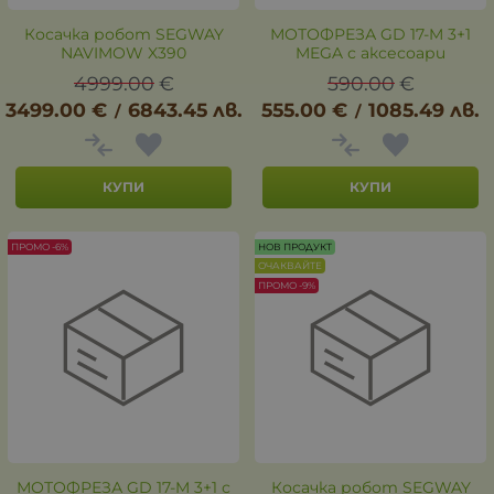
Косачка робот SEGWAY
МОТОФРЕЗА GD 17-M 3+1
NAVIMOW X390
MEGA с аксесоари
4999.00
€
590.00
€
3499.00
€
6843.45
лв.
555.00
€
1085.49
лв.
/
/
КУПИ
КУПИ
ПРОМО -6%
НОВ ПРОДУКТ
ОЧАКВАЙТЕ
ПРОМО -9%
МОТОФРЕЗА GD 17-M 3+1 с
Косачка робот SEGWAY