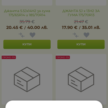
Джанта 5.5Jx14H2 за гума
ДЖАНТА 5J x 13H2 ЗА
175/65R14 и 185/70R14
ГУМА 175/70R13
35.79
€
21.47
€
20.45
€
40.00
лв.
17.90
€
35.01
лв.
/
/
КУПИ
КУПИ
ПРОМО -11%
ПРОМО -11%