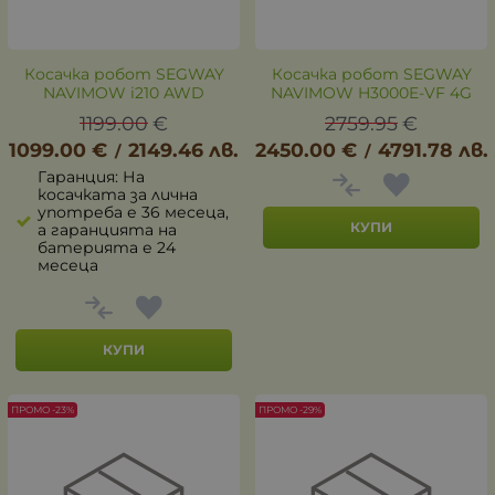
Косачка робот SEGWAY
Косачка робот SEGWAY
NAVIMOW i210 AWD
NAVIMOW H3000E-VF 4G
1199.00
€
2759.95
€
1099.00
€
2149.46
лв.
2450.00
€
4791.78
лв.
/
/
Гаранция: На
косачката за лична
употреба е 36 месеца,
КУПИ
а гаранцията на
батерията е 24
месеца
КУПИ
ПРОМО -23%
ПРОМО -29%