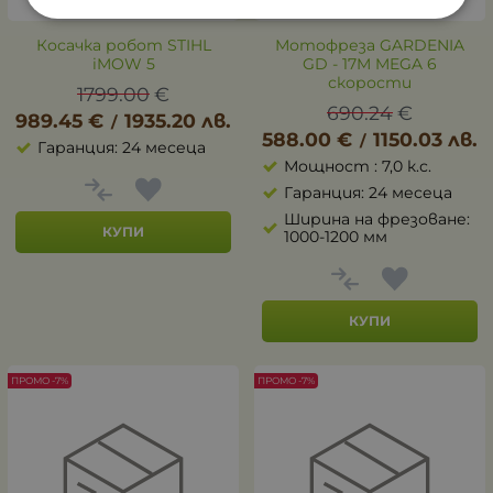
Косачка робот STIHL
Мотофреза GARDENIA
iMOW 5
GD - 17M MEGA 6
скорости
1799.00
€
690.24
€
989.45
€
1935.20
лв.
/
588.00
€
1150.03
лв.
/
Гаранция: 24 месеца
Мощност : 7,0 к.с.
Гаранция: 24 месеца
Ширина на фрезоване:
КУПИ
1000-1200 мм
КУПИ
ПРОМО -7%
ПРОМО -7%