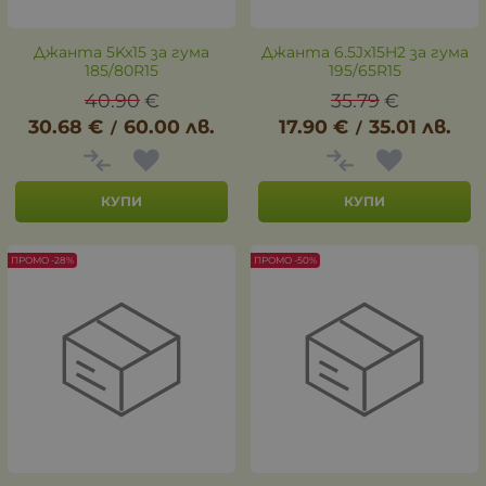
Джанта 5Kx15 за гума
Джанта 6.5Jx15H2 за гума
185/80R15
195/65R15
40.90
€
35.79
€
30.68
€
60.00
лв.
17.90
€
35.01
лв.
/
/
КУПИ
КУПИ
ПРОМО -28%
ПРОМО -50%