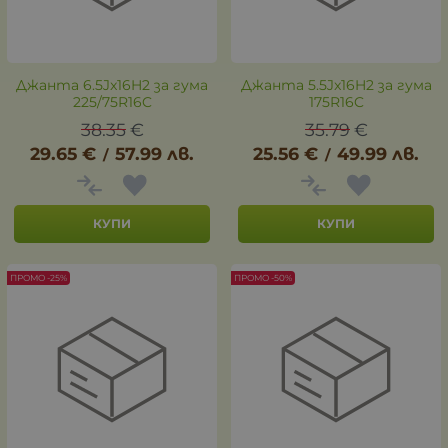
Джанта 6.5Jx16H2 за гума
Джанта 5.5Jx16H2 за гума
225/75R16C
175R16C
38.35
€
35.79
€
29.65
€
57.99
лв.
25.56
€
49.99
лв.
/
/
КУПИ
КУПИ
ПРОМО -25%
ПРОМО -50%