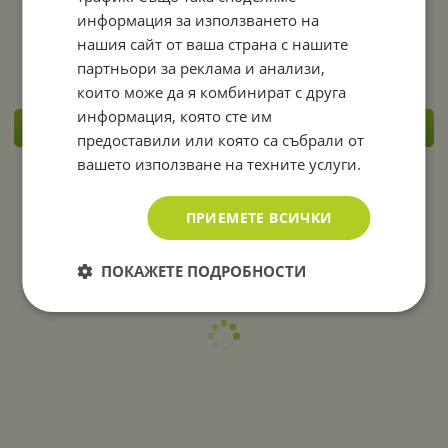
175/65R14 и 185/70R14
ГУМА 175/70R13
информация за използването на
35.79
€
21.47
€
нашия сайт от ваша страна с нашите
20.45
€
40.00
лв.
17.90
€
35.01
лв.
/
/
партньори за реклама и анализи,
които може да я комбинират с друга
информация, която сте им
КУПИ
КУПИ
предоставили или която са събрали от
вашето използване на техните услуги.
На страница по:
ПРИЕМЕТЕ ВСИЧКИ
ПОКАЖЕТЕ ПОДРОБНОСТИ