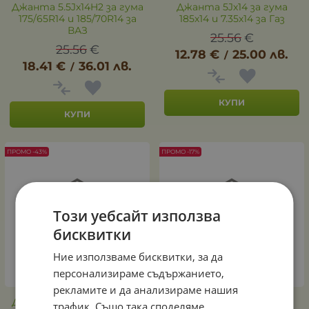
Джанта 5.5Jx14H2 за гума
Джанта 5Jх14 за гума
175/65R14 и 185/70R14 за
185х14 и 7.35х14 за Газ
ВАЗ
25.56
€
25.56
€
12.78
€
25.00
лв.
/
18.41
€
36.01
лв.
/
КУПИ
КУПИ
ПРОМО -43%
ПРОМО -17%
Този уебсайт използва
бисквитки
Ние използваме бисквитки, за да
персонализираме съдържанието,
рекламите и да анализираме нашия
Джанта 5.5Jx14H2 за гума
ДЖАНТА 5J x 13H2 ЗА
трафик. Също така споделяме