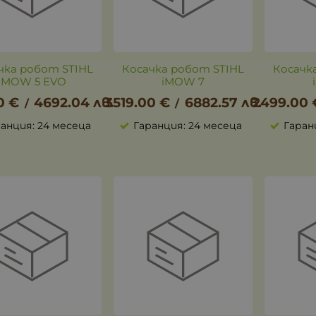
чка робот STIHL
Косачка робот STIHL
Косачк
iMOW 5 EVO
iMOW 7
0
€
4692.04
лв.
3519.00
€
6882.57
лв.
2499.00
/
/
анция: 24 месеца
Гаранция: 24 месеца
Гаран