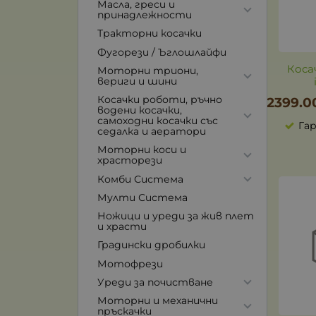
Масла, греси и
принадлежности
Тракторни косачки
Фугорези / Ъглошлайфи
Коса
Моторни триони,
вериги и шини
Косачки роботи, ръчно
2399.0
водени косачки,
самоходни косачки със
Гар
седалка и аератори
Моторни коси и
храсторези
Комби Система
Мулти Система
Ножици и уреди за жив плет
и храсти
Градински дробилки
Мотофрези
Уреди за почистване
Моторни и механични
пръскачки