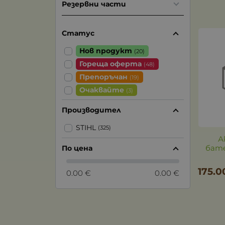
Резервни части
Статус
Нов продукт
(20)
Гореща оферта
(48)
Препоръчан
(19)
Очаквайте
(3)
Производител
STIHL
(325)
А
бате
По цена
175.0
0.00 €
0.00 €