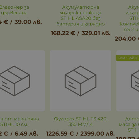
Влагомер за
Акумулаторна
Аку
дървесина
лозарска ножица
лоза
STIHL ASA20 без
STI
4
€
39.00
лв.
/
батерия и зарядно
компле
AS 2 и
168.22
€
329.01
лв.
/
204.00
ОЧАКВАЙТЕ
ка от мека пяна
Фугорез STIHL TS 420,
Детс
STIHL 10 см.
350 ММ/14
маса з
STIH
2
€
6.49
лв.
1226.59
€
2399.00
лв.
/
/