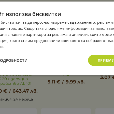
йт използва бисквитки
 бисквитки, за да персонализираме съдържанието, рекламит
шия трафик. Също така споделяме информация за използва
рана с нашите партньори за реклама и анализи, които може
ция, която сте им предоставили или която са събрали от в
и.
ПОДРОБНОСТИ
ПРИЕМЕ
кумулаторен
Торба за
жен трион STIHL
прахосмукачка STIHL
прахос
MSA 60 C-B в
SE 122, SE 122 E, SE 133
SE 
лект с батерия
ME
3.07
 20 и зарядно
5.11
€
9.99
лв.
/
ройство AL 101
0
€
643.47
лв.
/
анция: 24 месеца