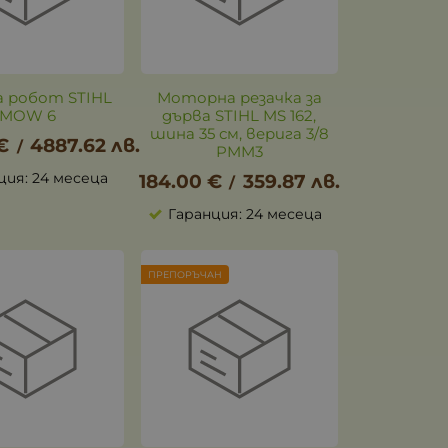
а робот STIHL
Моторна резачка за
iMOW 6
дърва STIHL MS 162,
шина 35 см, верига 3/8
€
4887.62
лв.
/
PMM3
ция: 24 месеца
184.00
€
359.87
лв.
/
Гаранция: 24 месеца
ПРЕПОРЪЧАН