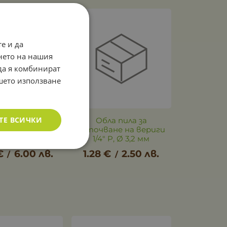
е и да
нето на нашия
 да я комбинират
ашето използване
ТЕ ВСИЧКИ
Торба за
Обла пила за
мукачка STIHL
заточване на вериги
62, SE 62 E
1/4" P, Ø 3,2 мм
€
6.00
лв.
1.28
€
2.50
лв.
/
/