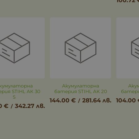
100.72
кумулаторна
Акумулаторна
Аку
рия STIHL AK 30
батерия STIHL AK 20
батери
S
144.00
€
281.64
лв.
104.00
/
0
€
342.27
лв.
/