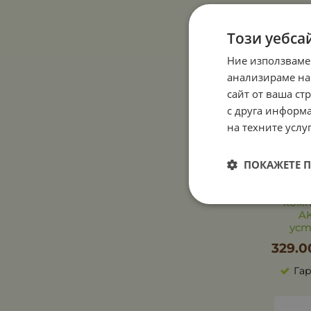
Този уебса
Ние използваме
анализираме на
сайт от ваша ст
с друга информа
на техните услуг
ПОКАЖЕТЕ 
А
вери
комп
AK
уст
329.0
Гар