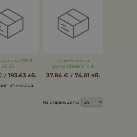
мукачка STIHL
Комплект за
SE 33
засмукване STIHL
€
193.63
лв.
37.84
€
74.01
лв.
/
/
ция: 24 месеца
На страница по: