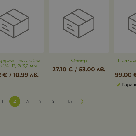
държател с обла
Фенер
Прахос
 1/4" P, Ø 3,2 мм
27.10
€
53.00
лв.
/
2
€
10.99
лв.
99.00
/
Гаран
1
2
3
4
5
15
...