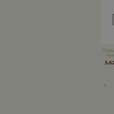
Пило
пила
5.6