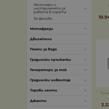
Аксесоари и
инструменти за
работа в гората
19.9
За фенове
Мотофрези
Двигатели
Помпи за вода
Градински пръскачки
Генератори за ток
Градински инвентар
Торови ленти
Топ
Джанти
3.3