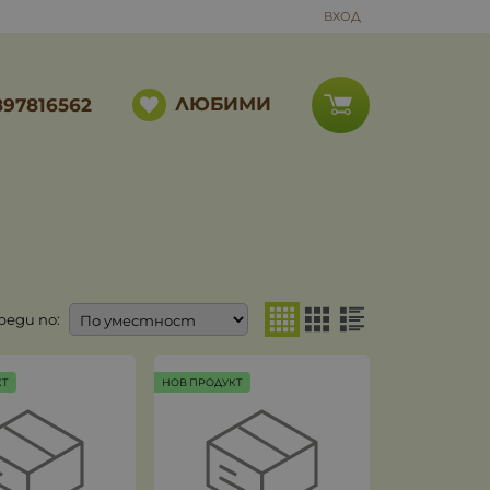
ВХОД
ЛЮБИМИ
897816562
реди по:
КТ
НОВ ПРОДУКТ