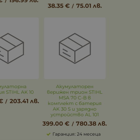
€
196.99
лв.
/
38.35
€
75.01
лв.
/
мулаторна
Акумулаторен
я STIHL AK 10
верижен трион STIHL
MSA 70 C-B в
€
203.41
лв.
/
комплект с батерия
AK 30 S и зарядно
устройство AL 101
399.00
€
780.38
лв.
/
Гаранция: 24 месеца