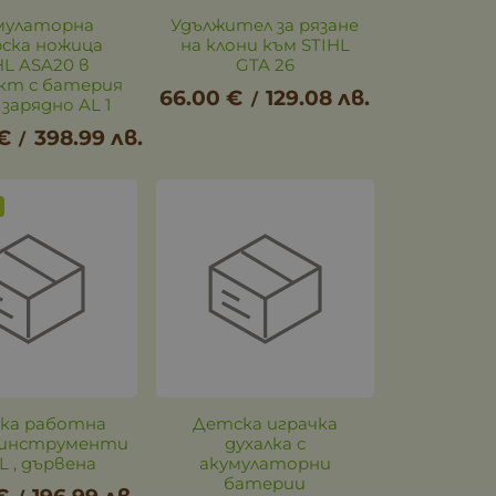
мулаторна
Удължител за рязане
рска ножица
на клони към STIHL
HL ASA20 в
GTA 26
кт с батерия
66.00
€
129.08
лв.
/
 зарядно AL 1
€
398.99
лв.
/
ка работна
Детска играчка
а инструменти
духалка с
L , дървена
акумулаторни
батерии