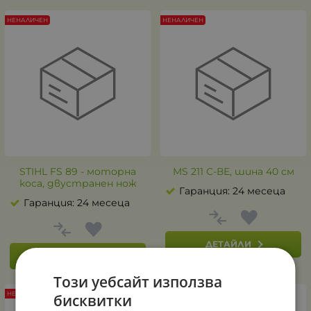
НЕНАЛИЧЕН
НЕНАЛИЧЕН
STIHL FS 89 - моторна
MS 211 С-ВЕ, шина 40 см
коса, двустранен нож
Гаранция: 24 месеца
Гаранция: 24 месеца
ДЕТАЙЛИ
ДЕТАЙЛИ
Този уебсайт използва
НЕНАЛИЧЕН
НЕНАЛИЧЕН
бисквитки