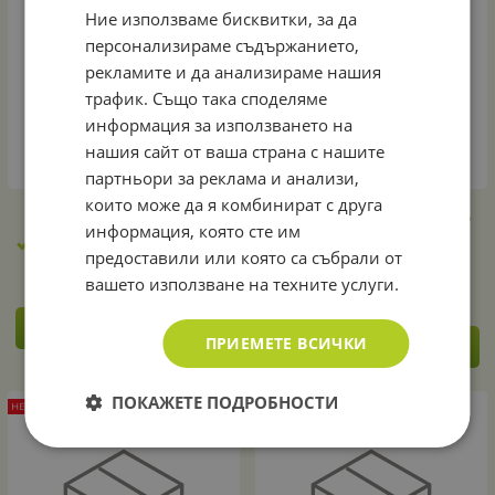
Ние използваме бисквитки, за да
персонализираме съдържанието,
рекламите и да анализираме нашия
трафик. Също така споделяме
информация за използването на
нашия сайт от ваша страна с нашите
партньори за реклама и анализи,
които може да я комбинират с друга
MS 211, шина 35 см
Моторен трион MS 181,
информация, която сте им
шина 35 см
Гаранция: 24 месеца
предоставили или която са събрали от
Гаранция: 24 месеца
вашето използване на техните услуги.
ДЕТАЙЛИ
ПРИЕМЕТЕ ВСИЧКИ
ДЕТАЙЛИ
ПОКАЖЕТЕ ПОДРОБНОСТИ
НЕНАЛИЧЕН
НЕНАЛИЧЕН